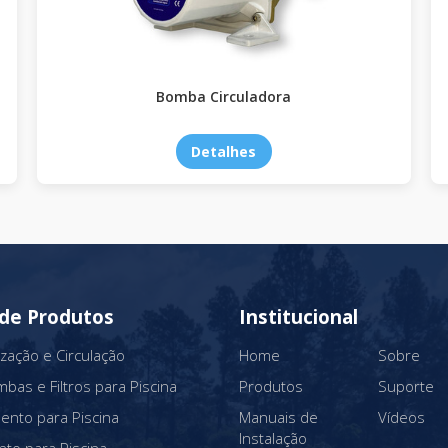
Bomba Circuladora
Detalhes
 de Produtos
Institucional
zação e Circulação
Home
Sobre
as e Filtros para Piscina
Produtos
Suporte
ento para Piscina
Manuais de
Vídeos
Instalação