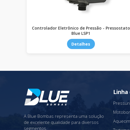
Controlador Eletrônico de Pressão - Pressostato
Blue LSP1
Detalhes
Linha
Pressuri
Motobomb
A Blue Bombas representa uma solução
Aquecim
de excelente qualidade para diversos
segmentos.