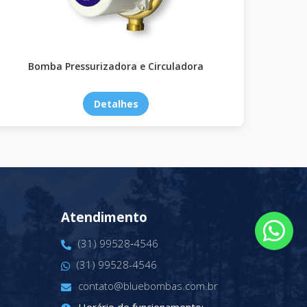
Bomba Pressurizadora e Circuladora
Detalhes
Atendimento
(31) 99528‑4546‬
(31) 99528-4546
contato@bluebombas.com.br